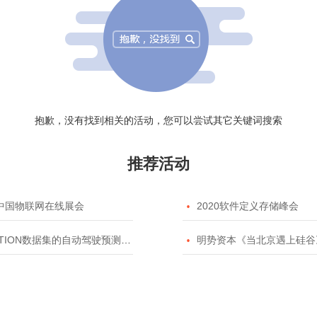
抱歉，没有找到相关的活动，您可以尝试其它关键词搜索
推荐活动
20中国物联网在线展会

2020软件定义存储峰会
TION数据集的自动驾驶预测模型挑战赛

明势资本《当北京遇上硅谷》系列之2