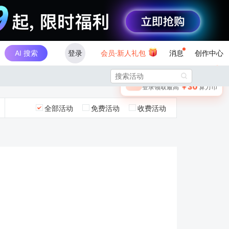
AI 搜索
登录
会员·新人礼包
消息
创作中心
×

未登录
🎁
￥30
登录领取最高
算力币
全部活动
免费活动
收费活动