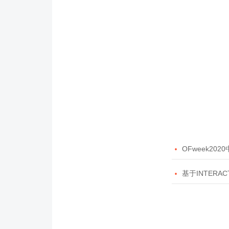

OFweek20

基于INTERAC