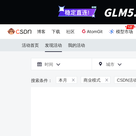
博客
下载
社区
AtomGit
模型市场
活动首页
发现活动
我的活动

时间
城市



本月
商业模式
CSDN活

