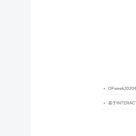

OFweek20

基于INTERAC