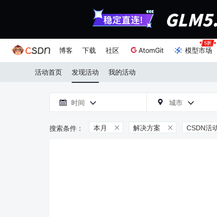
博客
下载
社区
AtomGit
模型市场
活动首页
发现活动
我的活动

时间
城市



本月
解决方案
CSDN活

