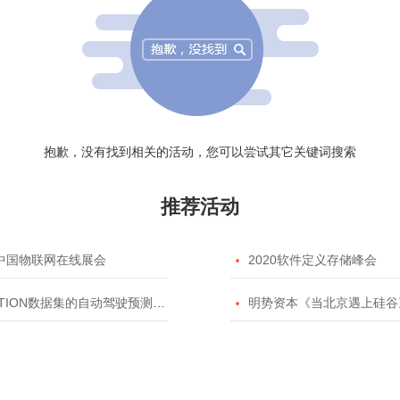
抱歉，没有找到相关的活动，您可以尝试其它关键词搜索
推荐活动
20中国物联网在线展会

2020软件定义存储峰会
TION数据集的自动驾驶预测模型挑战赛

明势资本《当北京遇上硅谷》系列之2