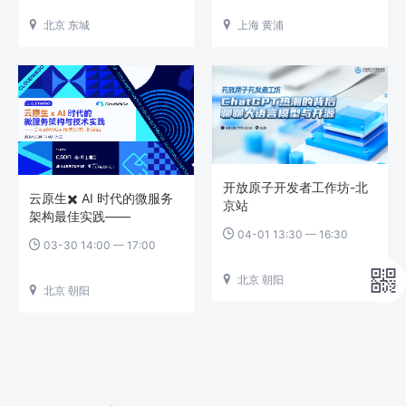
北京 东城
上海 黄浦


开放原子开发者工作坊-北
云原生✖️ AI 时代的微服务
京站
架构最佳实践——
CloudWeGo 技术沙龙·北京
04-01 13:30 — 16:30

03-30 14:00 — 17:00

站

北京 朝阳

北京 朝阳
