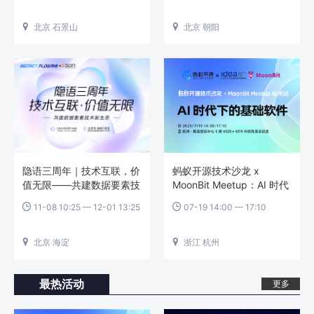
北京 石景山
北京 朝阳


隐语三周年｜技术互联，价
蚂蚁开源技术沙龙 x
值无限——共建数据要素技
MoonBit Meetup：AI 时代
术新生态
下的基础软件
11-08 10:25 — 12-01 13:25
07-19 14:00 — 17:10


北京 海淀
浙江 杭州


最热活动
更多