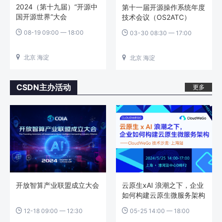
2024（第十九届）“开源中
第十一届开源操作系统年度
国开源世界”大会
技术会议（OS2ATC）
2024
08-19 09:00 — 18:00
03-30 08:30 — 17:00


北京 海淀
北京 海淀


CSDN主办活动
更多
开放智算产业联盟成立大会
云原生xAI 浪潮之下，企业
如何构建云原生微服务架构
—CloudWeGo技术沙龙·上
12-18 09:00 — 12:30
05-25 14:00 — 18:00


海站