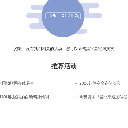
抱歉，没有找到相关的活动，您可以尝试其它关键词搜索
推荐活动
20中国物联网在线展会

2020软件定义存储峰会
TION数据集的自动驾驶预测模型挑战赛

明势资本《当北京遇上硅谷》系列之2