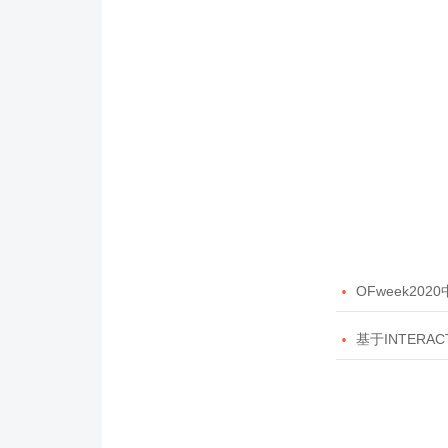

OFweek20

基于INTERAC