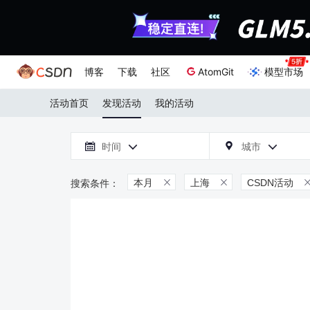
博客
下载
社区
AtomGit
模型市场
活动首页
发现活动
我的活动

时间
城市



本月
上海
CSDN活动

