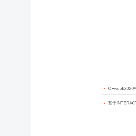

OFweek20

基于INTERAC