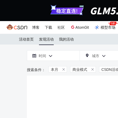
博客
下载
社区
AtomGit
模型市场
活动首页
发现活动
我的活动

时间
城市



本月
商业模式
CSDN活

