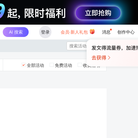
AI 搜索
登录
会员·新人礼包
消息
创作中心

全部活动
免费活动
收费活动