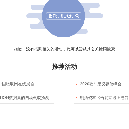
抱歉，没有找到相关的活动，您可以尝试其它关键词搜索
推荐活动
20中国物联网在线展会

2020软件定义存储峰会
TION数据集的自动驾驶预测模型挑战赛

明势资本《当北京遇上硅谷》系列之2