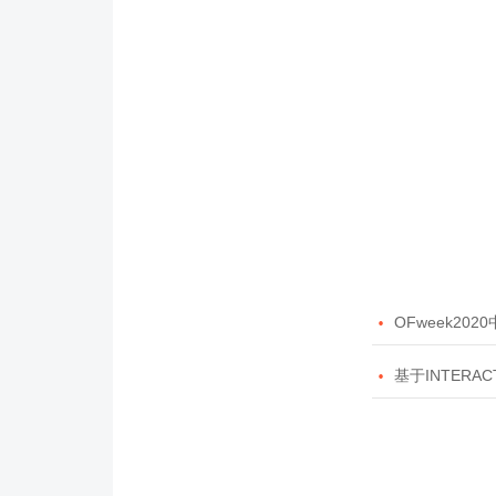

OFweek20

基于INTERAC