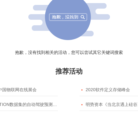
抱歉，没有找到相关的活动，您可以尝试其它关键词搜索
推荐活动
20中国物联网在线展会

2020软件定义存储峰会
TION数据集的自动驾驶预测模型挑战赛

明势资本《当北京遇上硅谷》系列之2