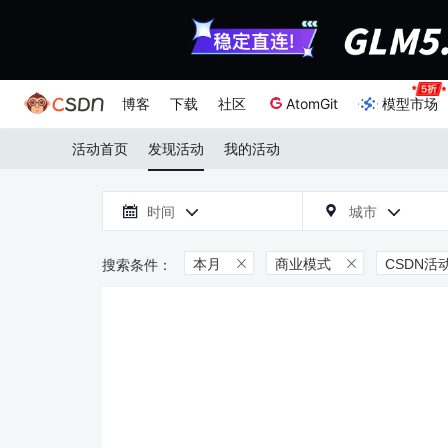
博客
下载
社区
AtomGit
模型市场
活动首页
发现活动
我的活动

时间
城市



本月
商业模式
CSDN活

