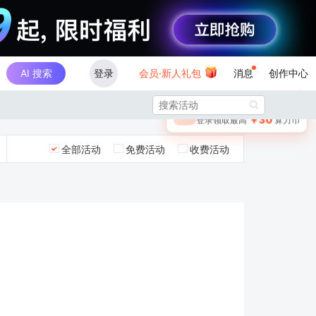
AI 搜索
登录
会员·新人礼包
消息
创作中心
×

未登录
🎁
￥30
登录领取最高
算力币
全部活动
免费活动
收费活动