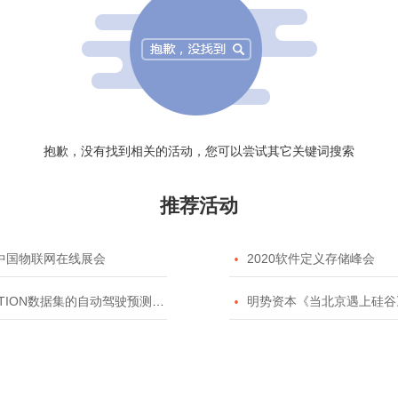
抱歉，没有找到相关的活动，您可以尝试其它关键词搜索
推荐活动
20中国物联网在线展会

2020软件定义存储峰会
TION数据集的自动驾驶预测模型挑战赛

明势资本《当北京遇上硅谷》系列之2