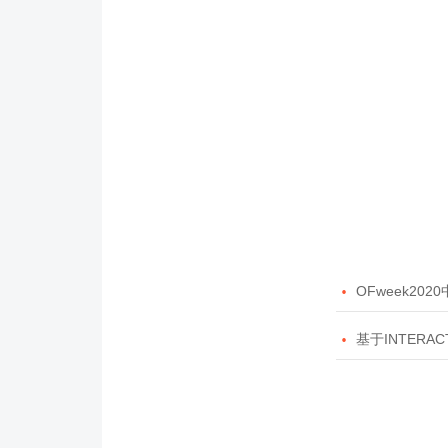

OFweek20

基于INTERAC