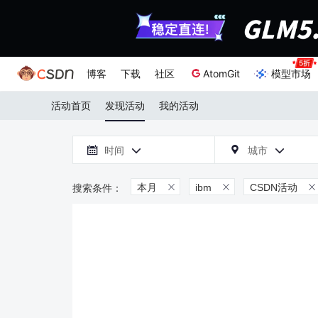
博客
下载
社区
AtomGit
模型市场
活动首页
发现活动
我的活动

时间
城市



本月
ibm
CSDN活动


