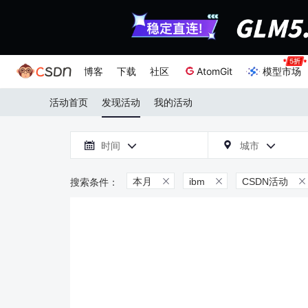
博客
下载
社区
AtomGit
模型市场
活动首页
发现活动
我的活动

时间
城市



本月
ibm
CSDN活动


