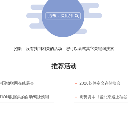
抱歉，没有找到相关的活动，您可以尝试其它关键词搜索
推荐活动
20中国物联网在线展会

2020软件定义存储峰会
TION数据集的自动驾驶预测模型挑战赛

明势资本《当北京遇上硅谷》系列之2