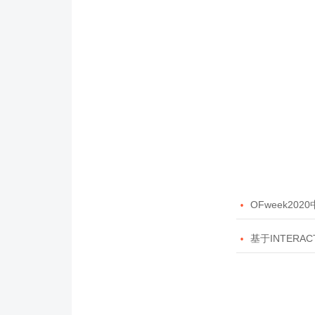

OFweek20

基于INTERAC