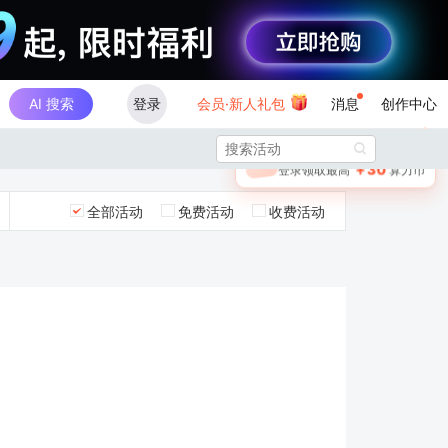
AI 搜索
登录
会员·新人礼包
消息
创作中心
×

未登录
🎁
￥30
登录领取最高
算力币
全部活动
免费活动
收费活动