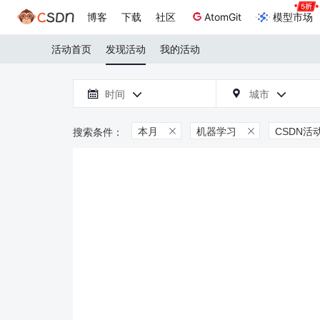
博客
下载
社区
AtomGit
模型市场
活动首页
发现活动
我的活动

时间
城市



本月
机器学习
CSDN活

