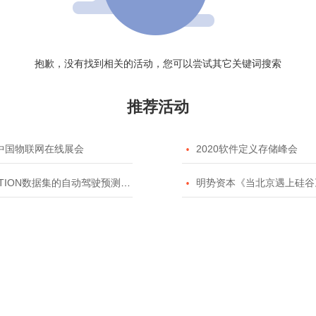
抱歉，没有找到相关的活动，您可以尝试其它关键词搜索
推荐活动
20中国物联网在线展会

2020软件定义存储峰会
TION数据集的自动驾驶预测模型挑战赛

明势资本《当北京遇上硅谷》系列之2