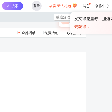
AI 搜索
登录
会员·新人礼包
消息
创作中心
×

未登录
🎁
￥30
登录领取最高
算力币
全部活动
免费活动
收费活动