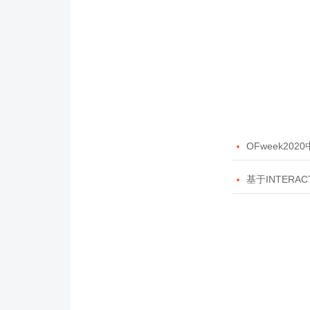

OFweek20

基于INTERAC