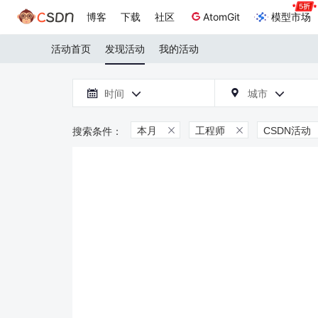
博客
下载
社区
AtomGit
模型市场
活动首页
发现活动
我的活动

时间
城市



本月
工程师
CSDN活动

