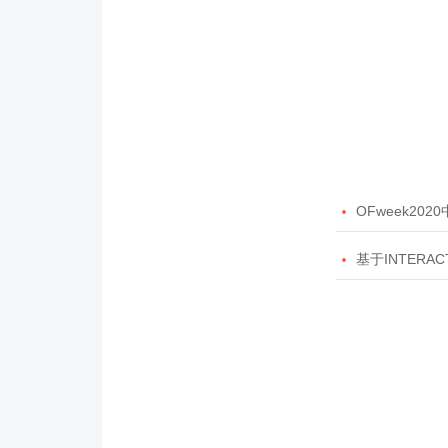

OFweek20

基于INTERAC