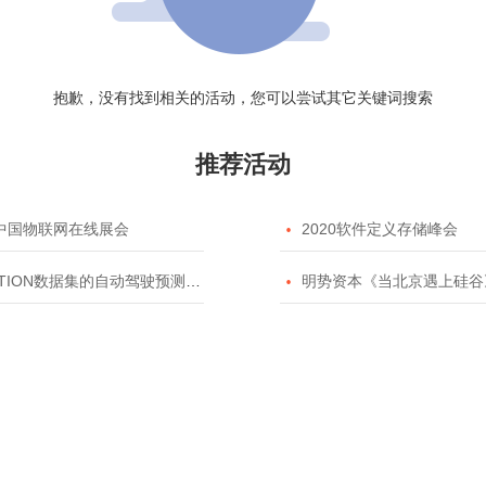
抱歉，没有找到相关的活动，您可以尝试其它关键词搜索
推荐活动
20中国物联网在线展会

2020软件定义存储峰会
TION数据集的自动驾驶预测模型挑战赛

明势资本《当北京遇上硅谷》系列之2