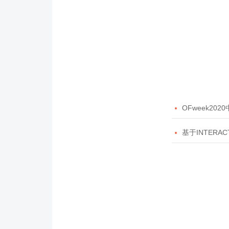

OFweek20

基于INTERAC