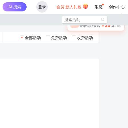
AI 搜索
登录
会员·新人礼包
消息
创作中心
×

未登录
🎁
￥30
登录领取最高
算力币
全部活动
免费活动
收费活动