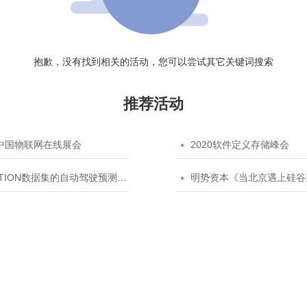
抱歉，没有找到相关的活动，您可以尝试其它关键词搜索
推荐活动
20中国物联网在线展会

2020软件定义存储峰会
TION数据集的自动驾驶预测模型挑战赛

明势资本《当北京遇上硅谷》系列之2