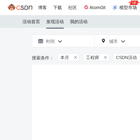
博客
下载
社区
AtomGit
模型市场
活动首页
发现活动
我的活动

时间
城市



本月
工程师
CSDN活动

