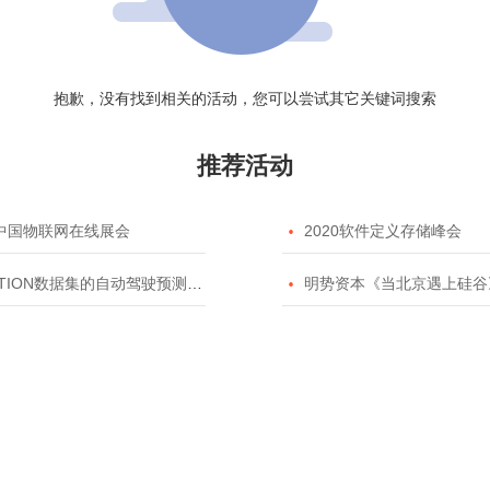
抱歉，没有找到相关的活动，您可以尝试其它关键词搜索
推荐活动
20中国物联网在线展会

2020软件定义存储峰会
TION数据集的自动驾驶预测模型挑战赛

明势资本《当北京遇上硅谷》系列之2