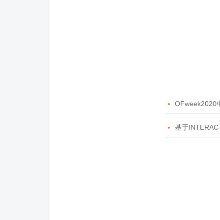

OFweek20

基于INTERAC