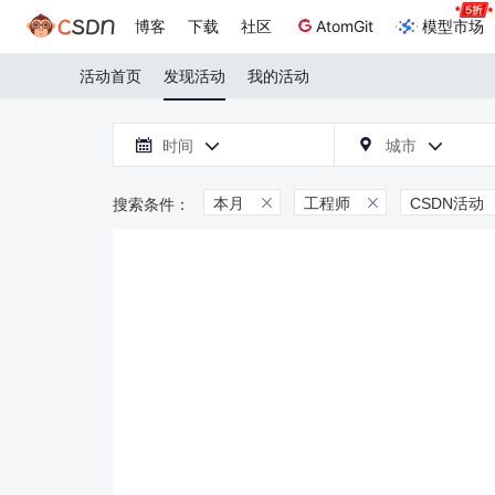
博客
下载
社区
AtomGit
模型市场
活动首页
发现活动
我的活动

时间
城市



本月
工程师
CSDN活动

