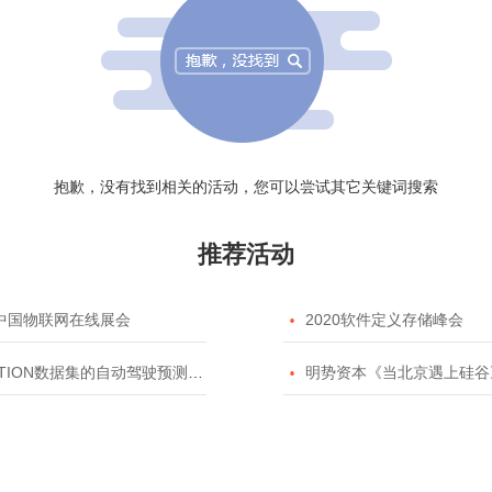
抱歉，没有找到相关的活动，您可以尝试其它关键词搜索
推荐活动
20中国物联网在线展会

2020软件定义存储峰会
TION数据集的自动驾驶预测模型挑战赛

明势资本《当北京遇上硅谷》系列之2