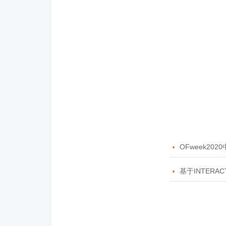

OFweek20

基于INTERAC