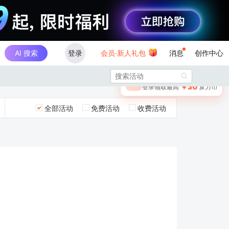
AI 搜索
登录
会员·新人礼包
消息
创作中心
×

未登录
🎁
￥30
登录领取最高
算力币
全部活动
免费活动
收费活动