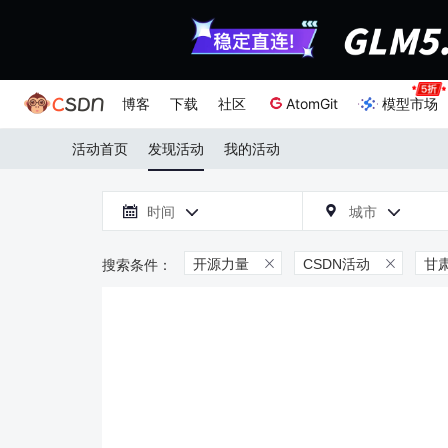
博客
下载
社区
AtomGit
模型市场
活动首页
发现活动
我的活动

时间
城市



开源力量
CSDN活动
甘

