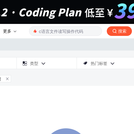
更多
搜索

类型
热门标签



肃
