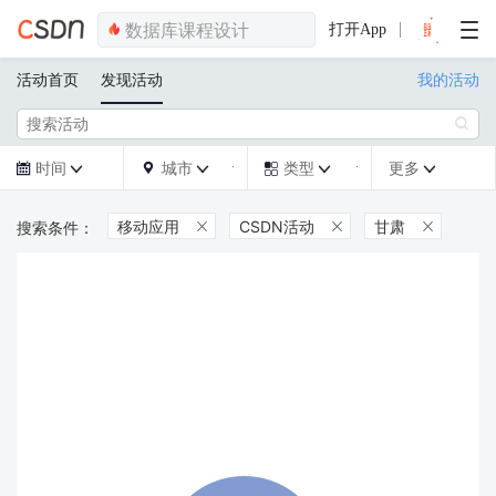
打开App
活动首页
发现活动
我的活动

时间
城市
类型
更多







移动应用
CSDN活动
甘肃


