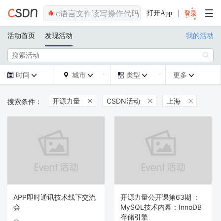
打开App
活动首页
发现活动
我的活动

时间
城市
类型
更多







开源力量
CSDN活动
上海



APP即时通讯技术线下交流
开源力量公开课第63期 ：
会
MySQL技术内幕：InnoDB
存储引擎