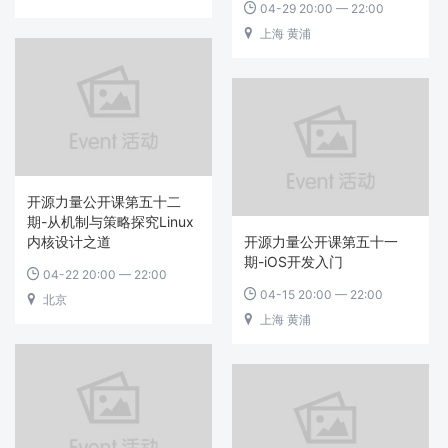
04-29 20:00 — 22:00

上海 黄浦

开源力量公开课第五十二
期-从机制与策略探究Linux
内核设计之道
开源力量公开课第五十一
期-iOS开发入门
04-22 20:00 — 22:00

04-15 20:00 — 22:00

北京

上海 黄浦
