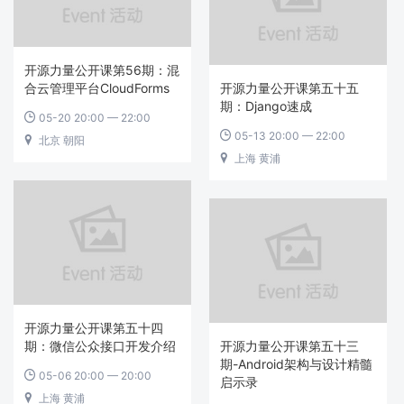
开源力量公开课第56期：混
合云管理平台CloudForms
开源力量公开课第五十五
期：Django速成
05-20 20:00 — 22:00

05-13 20:00 — 22:00

北京 朝阳

上海 黄浦

开源力量公开课第五十四
期：微信公众接口开发介绍
开源力量公开课第五十三
期-Android架构与设计精髓
05-06 20:00 — 20:00

启示录
上海 黄浦
