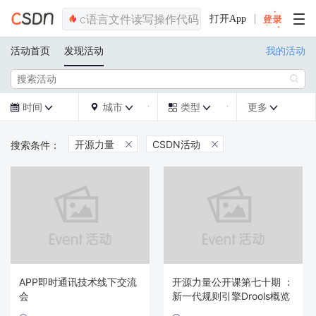
打开App
活动首页
发现活动
我的活动

时间
城市
类型
更多







开源力量
CSDN活动


APP即时通讯技术线下交流
开源力量公开课第七十期 ：
会
新一代规则引擎Drools概览