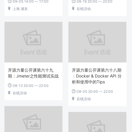
09-05 14:00 — 17:00
08-19 20:00 — 22:00


上海 浦东
在线活动


开源力量公开课第六十九
开源力量公开课第六十八期
期：Jmeter之性能测试实战
：Docker & Docker API 分
析和使用中的Tips
08-12 20:00 — 22:00

08-05 20:00 — 22:00

在线活动

在线活动
