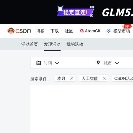
博客
下载
社区
AtomGit
模型市场
活动首页
发现活动
我的活动

时间
城市



本月
人工智能
CSDN活

