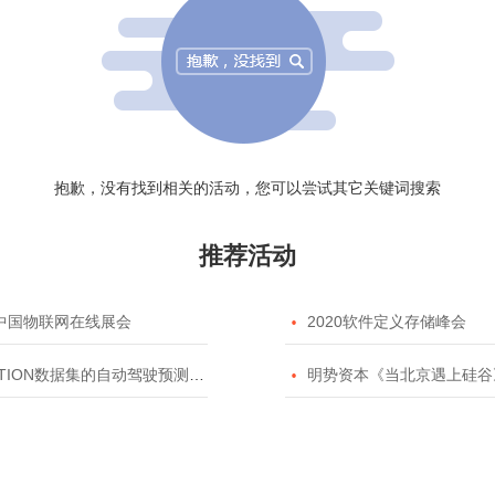
抱歉，没有找到相关的活动，您可以尝试其它关键词搜索
推荐活动
20中国物联网在线展会

2020软件定义存储峰会
TION数据集的自动驾驶预测模型挑战赛

明势资本《当北京遇上硅谷》系列之2