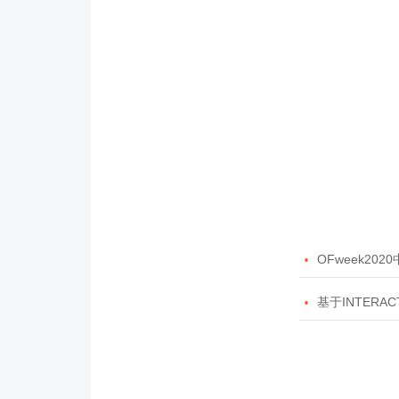

OFweek20

基于INTERAC