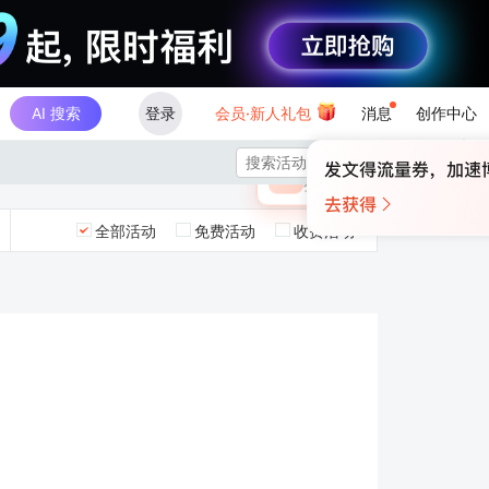
AI 搜索
登录
会员·新人礼包
消息
创作中心
×

未登录
🎁
￥30
登录领取最高
算力币
全部活动
免费活动
收费活动