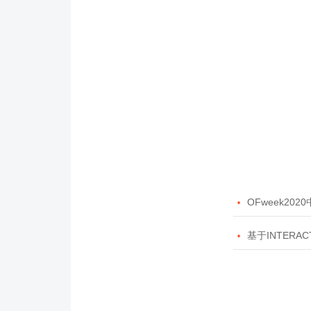

OFweek20

基于INTERAC