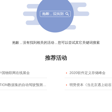
抱歉，没有找到相关的活动，您可以尝试其它关键词搜索
推荐活动
20中国物联网在线展会

2020软件定义存储峰会
TION数据集的自动驾驶预测模型挑战赛

明势资本《当北京遇上硅谷》系列之2