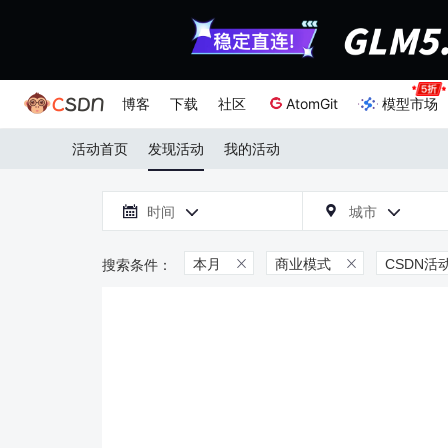
博客
下载
社区
AtomGit
模型市场
活动首页
发现活动
我的活动

时间
城市



本月
商业模式
CSDN活

