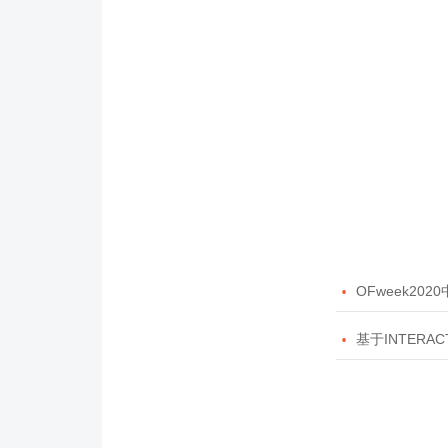

OFweek20

基于INTERAC