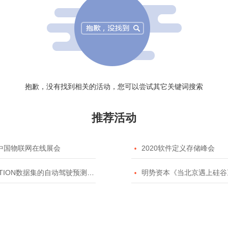
抱歉，没有找到相关的活动，您可以尝试其它关键词搜索
推荐活动
20中国物联网在线展会

2020软件定义存储峰会
TION数据集的自动驾驶预测模型挑战赛

明势资本《当北京遇上硅谷》系列之2