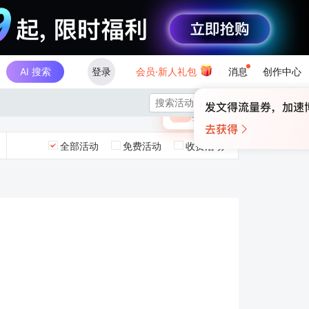
AI 搜索
登录
会员·新人礼包
消息
创作中心
×

未登录
🎁
￥30
登录领取最高
算力币
全部活动
免费活动
收费活动