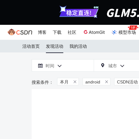
博客
下载
社区
AtomGit
模型市场
活动首页
发现活动
我的活动

时间
城市



本月
android
CSDN活动

