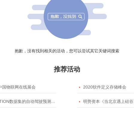
抱歉，没有找到相关的活动，您可以尝试其它关键词搜索
推荐活动
20中国物联网在线展会

2020软件定义存储峰会
TION数据集的自动驾驶预测模型挑战赛

明势资本《当北京遇上硅谷》系列之2