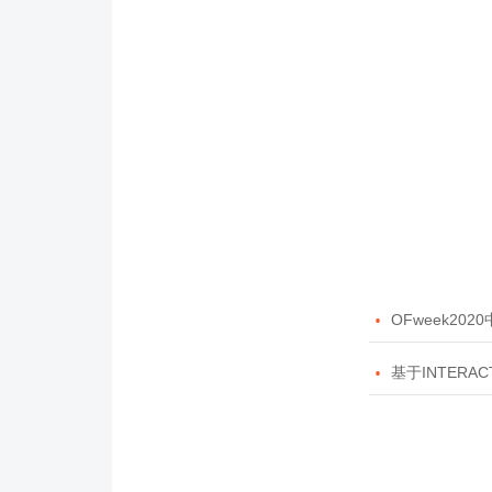

OFweek20

基于INTERAC