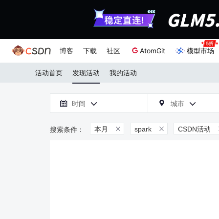
博客
下载
社区
AtomGit
模型市场
活动首页
发现活动
我的活动

时间
城市



本月
spark
CSDN活动

