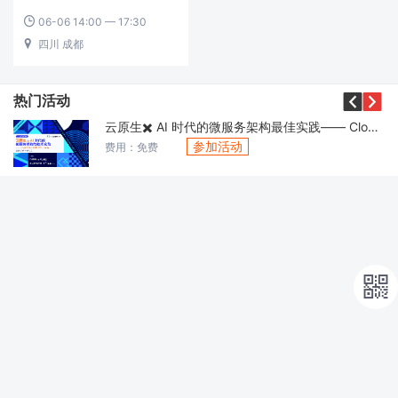
06-06 14:00 — 17:30

四川 成都



热门活动
云原生✖️ AI 时代的微服务架构最佳实践—— CloudWeGo 技术沙龙·北京站
参加活动
费用：免费
