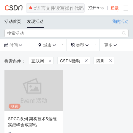
打开App
活动首页
发现活动
我的活动

时间
城市
类型
更多







互联网
CSDN活动
四川



收费
SDCC系列 架构技术&运维
实战峰会成都站