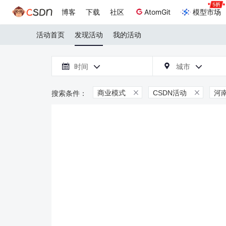
博客
下载
社区
AtomGit
模型市场
活动首页
发现活动
我的活动

时间
城市



商业模式
CSDN活动
河

