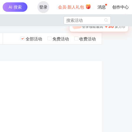
AI 搜索
登录
会员·新人礼包
消息
创作中心
×

未登录
🎁
￥30
登录领取最高
算力币
全部活动
免费活动
收费活动