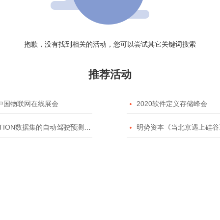
抱歉，没有找到相关的活动，您可以尝试其它关键词搜索
推荐活动
20中国物联网在线展会

2020软件定义存储峰会
TION数据集的自动驾驶预测模型挑战赛

明势资本《当北京遇上硅谷》系列之2