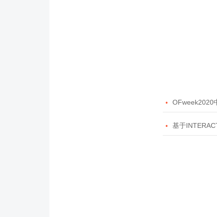

OFweek20

基于INTERAC