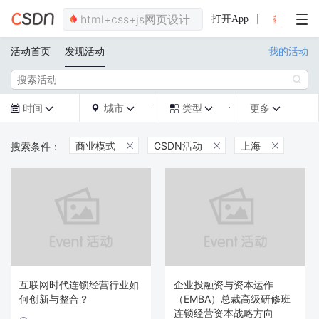
打开App
活动首页
发现活动
我的活动

时间
城市
类型
更多







商业模式
CSDN活动
上海



互联网时代连锁经营行业如
企业投融资与资本运作
何创新与整合？
（EMBA）总裁高级研修班
连锁经营资本战略方向