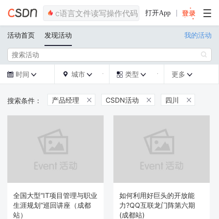
打开App
活动首页
发现活动
我的活动

时间
城市
类型
更多







产品经理
CSDN活动
四川



全国大型“IT项目管理与职业
如何利用好巨头的开放能
生涯规划”巡回讲座（成都
力?QQ互联龙门阵第六期
站）
(成都站)