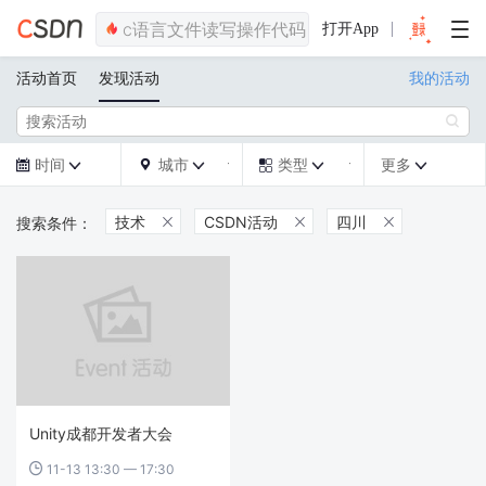
打开App
活动首页
发现活动
我的活动

时间
城市
类型
更多







技术
CSDN活动
四川



Unity成都开发者大会
11-13 13:30 — 17:30
