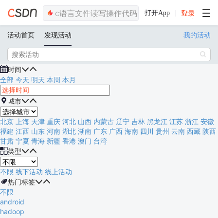
打开App
活动首页
发现活动
我的活动


时间


全部
今天
明天
本周
本月

城市


北京
上海
天津
重庆
河北
山西
内蒙古
辽宁
吉林
黑龙江
江苏
浙江
安徽
福建
江西
山东
河南
湖北
湖南
广东
广西
海南
四川
贵州
云南
西藏
陕西
甘肃
宁夏
青海
新疆
香港
澳门
台湾

类型


不限
线下活动
线上活动

热门标签


不限
android
hadoop