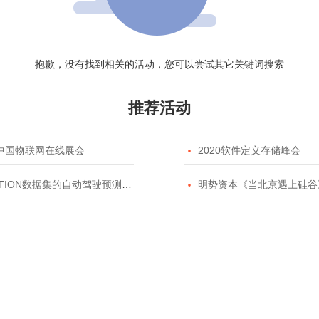
抱歉，没有找到相关的活动，您可以尝试其它关键词搜索
推荐活动
20中国物联网在线展会

2020软件定义存储峰会
TION数据集的自动驾驶预测模型挑战赛

明势资本《当北京遇上硅谷》系列之2