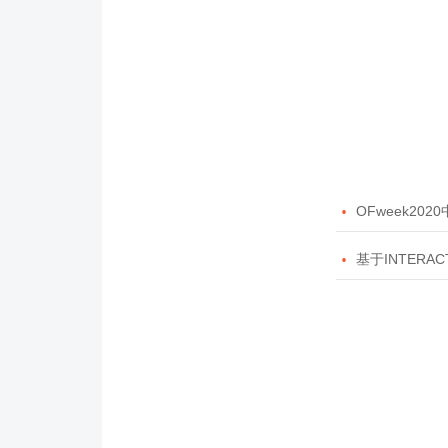

OFweek20

基于INTERAC