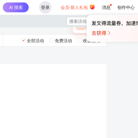
AI 搜索
登录
会员·新人礼包
消息
创作中心
×

未登录
🎁
￥30
登录领取最高
算力币
全部活动
免费活动
收费活动