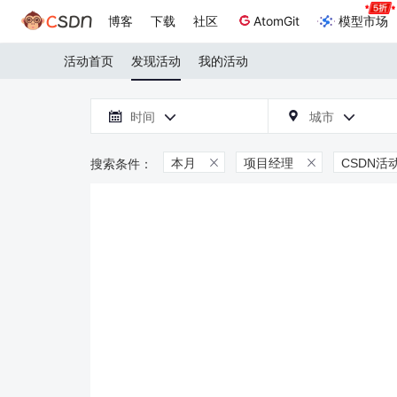
博客
下载
社区
AtomGit
模型市场
活动首页
发现活动
我的活动

时间
城市



本月
项目经理
CSDN活

