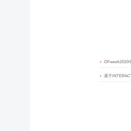

OFweek20

基于INTERAC