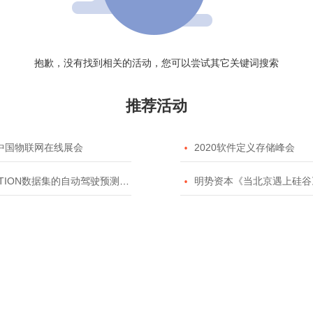
抱歉，没有找到相关的活动，您可以尝试其它关键词搜索
推荐活动
20中国物联网在线展会

2020软件定义存储峰会
TION数据集的自动驾驶预测模型挑战赛

明势资本《当北京遇上硅谷》系列之2