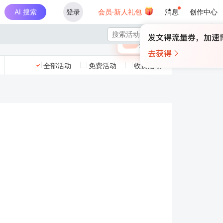
AI 搜索
登录
会员·新人礼包
消息
创作中心
×

未登录
🎁
￥30
登录领取最高
算力币
全部活动
免费活动
收费活动