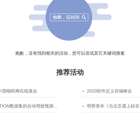
抱歉，没有找到相关的活动，您可以尝试其它关键词搜索
推荐活动
20中国物联网在线展会

2020软件定义存储峰会
TION数据集的自动驾驶预测模型挑战赛

明势资本《当北京遇上硅谷》系列之2