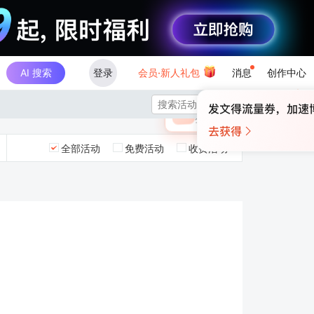
AI 搜索
登录
会员·新人礼包
消息
创作中心
×

未登录
🎁
￥30
登录领取最高
算力币
全部活动
免费活动
收费活动