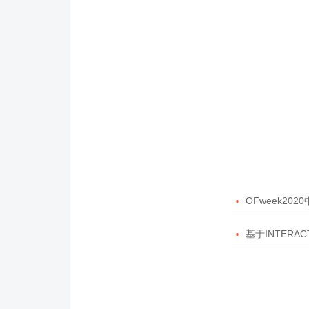

OFweek20

基于INTERAC