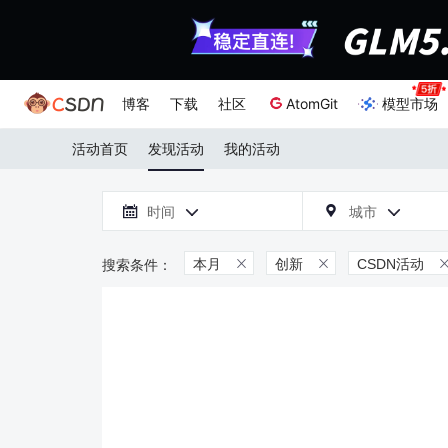
博客
下载
社区
AtomGit
模型市场
活动首页
发现活动
我的活动

时间
城市



本月
创新
CSDN活动

