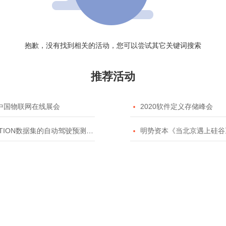
抱歉，没有找到相关的活动，您可以尝试其它关键词搜索
推荐活动
20中国物联网在线展会

2020软件定义存储峰会
TION数据集的自动驾驶预测模型挑战赛

明势资本《当北京遇上硅谷》系列之2