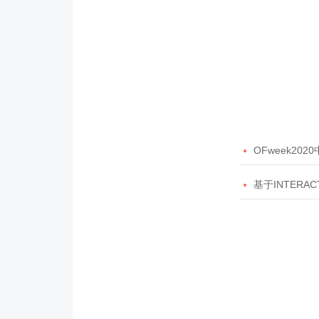

OFweek20

基于INTERAC