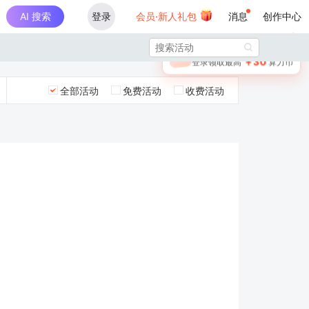
AI 搜索
登录
会员·新人礼包
消息
创作中心
×

未登录
🎁
￥30
登录领取最高
算力币
全部活动
免费活动
收费活动