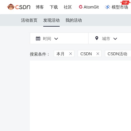
博客
下载
社区
AtomGit
模型市场
活动首页
发现活动
我的活动

时间
城市



本月
CSDN
CSDN活动

