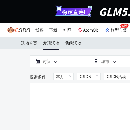
博客
下载
社区
AtomGit
模型市场
活动首页
发现活动
我的活动

时间
城市



本月
CSDN
CSDN活动

