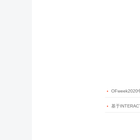

OFweek20

基于INTERAC