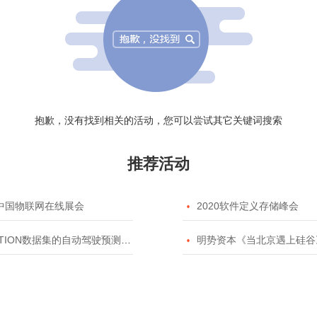
抱歉，没有找到相关的活动，您可以尝试其它关键词搜索
推荐活动
20中国物联网在线展会

2020软件定义存储峰会
TION数据集的自动驾驶预测模型挑战赛

明势资本《当北京遇上硅谷》系列之2