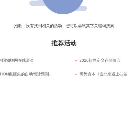
抱歉，没有找到相关的活动，您可以尝试其它关键词搜索
推荐活动
20中国物联网在线展会

2020软件定义存储峰会
TION数据集的自动驾驶预测模型挑战赛

明势资本《当北京遇上硅谷》系列之2