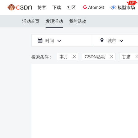
博客
下载
社区
AtomGit
模型市场
活动首页
发现活动
我的活动

时间
城市



本月
CSDN活动
甘肃

