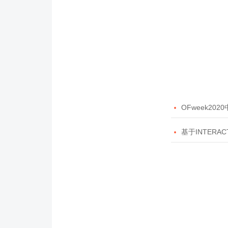

OFweek20

基于INTERAC