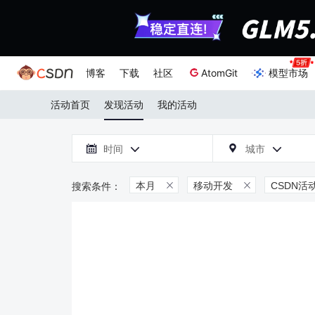
博客
下载
社区
AtomGit
模型市场
活动首页
发现活动
我的活动

时间
城市



本月
移动开发
CSDN活

