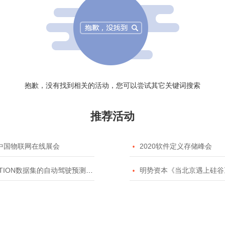
抱歉，没有找到相关的活动，您可以尝试其它关键词搜索
推荐活动
20中国物联网在线展会

2020软件定义存储峰会
TION数据集的自动驾驶预测模型挑战赛

明势资本《当北京遇上硅谷》系列之2