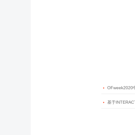

OFweek20

基于INTERAC