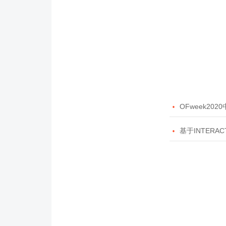

OFweek20

基于INTERAC