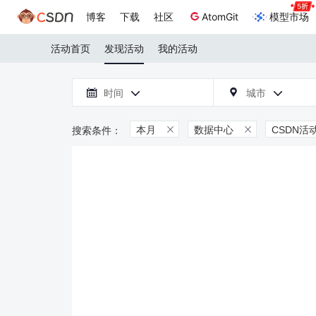
博客
下载
社区
AtomGit
模型市场
活动首页
发现活动
我的活动

时间
城市



本月
数据中心
CSDN活

