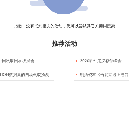
抱歉，没有找到相关的活动，您可以尝试其它关键词搜索
推荐活动
20中国物联网在线展会

2020软件定义存储峰会
TION数据集的自动驾驶预测模型挑战赛

明势资本《当北京遇上硅谷》系列之2