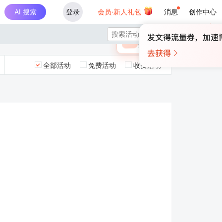
AI 搜索
登录
会员·新人礼包
消息
创作中心
×

未登录
🎁
￥30
登录领取最高
算力币
全部活动
免费活动
收费活动