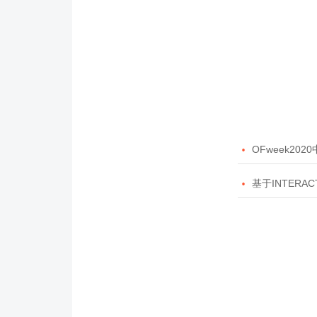

OFweek20

基于INTERAC