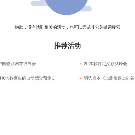
抱歉，没有找到相关的活动，您可以尝试其它关键词搜索
推荐活动
20中国物联网在线展会

2020软件定义存储峰会
TION数据集的自动驾驶预测模型挑战赛

明势资本《当北京遇上硅谷》系列之2