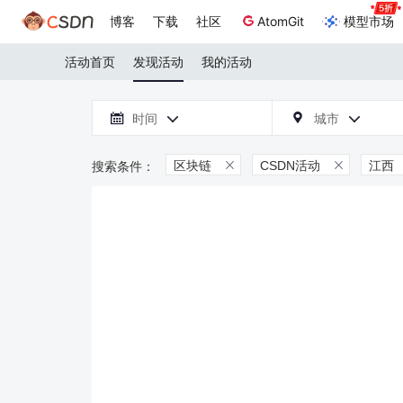
博客
下载
社区
AtomGit
模型市场
活动首页
发现活动
我的活动

时间
城市



区块链
CSDN活动
江西

