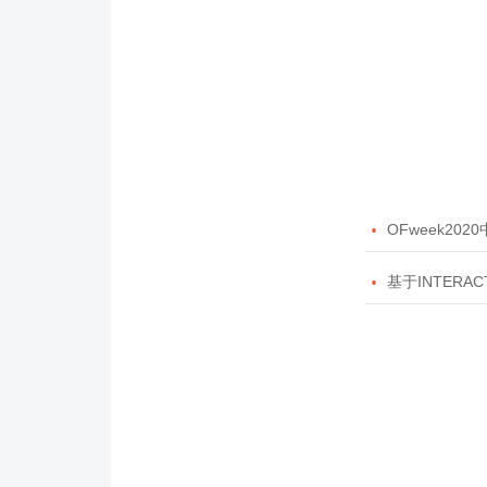

OFweek20

基于INTERAC