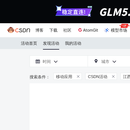
博客
下载
社区
AtomGit
模型市场
活动首页
发现活动
我的活动

时间
城市



移动应用
CSDN活动
江

