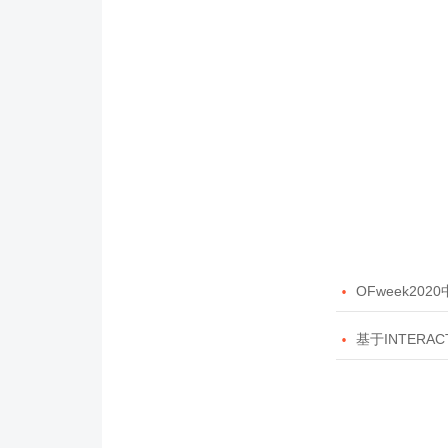

OFweek20

基于INTERAC