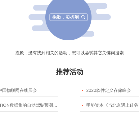
抱歉，没有找到相关的活动，您可以尝试其它关键词搜索
推荐活动
20中国物联网在线展会

2020软件定义存储峰会
TION数据集的自动驾驶预测模型挑战赛

明势资本《当北京遇上硅谷》系列之2