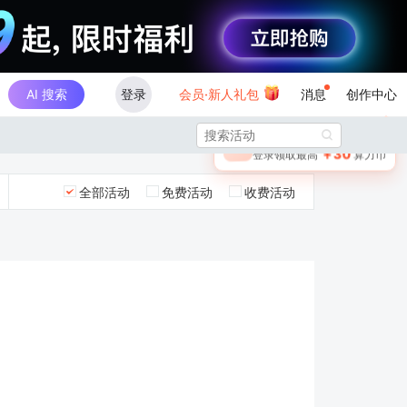
AI 搜索
登录
会员·新人礼包
消息
创作中心
×

未登录
🎁
￥30
登录领取最高
算力币
全部活动
免费活动
收费活动