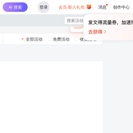
AI 搜索
登录
会员·新人礼包
消息
创作中心
×

未登录
🎁
￥30
登录领取最高
算力币
全部活动
免费活动
收费活动