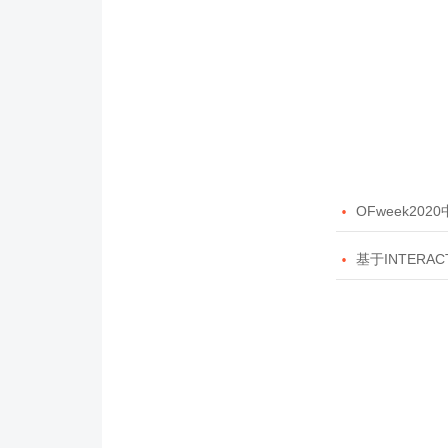

OFweek20

基于INTERAC