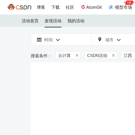
博客
下载
社区
AtomGit
模型市场
活动首页
发现活动
我的活动

时间
城市



云计算
CSDN活动
江西

