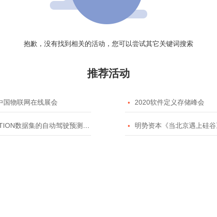
抱歉，没有找到相关的活动，您可以尝试其它关键词搜索
推荐活动
20中国物联网在线展会

2020软件定义存储峰会
TION数据集的自动驾驶预测模型挑战赛

明势资本《当北京遇上硅谷》系列之2