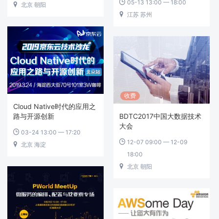
05-13 13:00 — 18:00

北京 朝阳

江苏 苏州

收费
Cloud Native时代的应用之
路与开源创新
BDTC2017中国大数据技术
大会
03-24 13:00 — 17:20

12-07 09:00 — 12-09

北京 海淀

18:00
北京 朝阳
