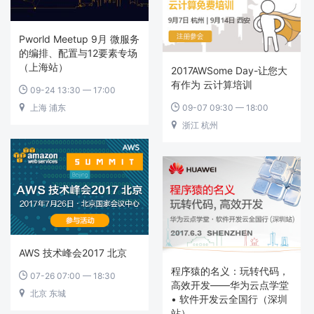
Pworld Meetup 9月 微服务
的编排、配置与12要素专场
（上海站）
2017AWSome Day-让您大
有作为 云计算培训
09-24 13:30 — 17:00

上海 浦东
09-07 09:30 — 18:00


浙江 杭州

AWS 技术峰会2017 北京
程序猿的名义：玩转代码，
07-26 07:00 — 18:30

高效开发——华为云点学堂
北京 东城

• 软件开发云全国行（深圳
站）