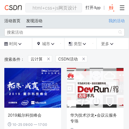
打开App
活动首页
发现活动
我的活动

时间
城市
类型
更多







云计算
CSDN活动


2019戴尔科技峰会
华为技术沙龙•会议云服务
专场
10-25 09:00 — 17:00
