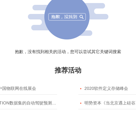
抱歉，没有找到相关的活动，您可以尝试其它关键词搜索
推荐活动
20中国物联网在线展会

2020软件定义存储峰会
TION数据集的自动驾驶预测模型挑战赛

明势资本《当北京遇上硅谷》系列之2