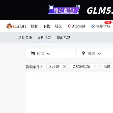
博客
下载
社区
AtomGit
模型市场
活动首页
发现活动
我的活动

时间
城市



区块链
CSDN活动
福建

