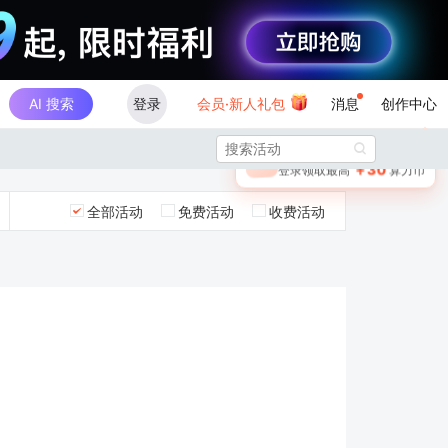
AI 搜索
登录
会员·新人礼包
消息
创作中心
×

未登录
🎁
￥30
登录领取最高
算力币
全部活动
免费活动
收费活动