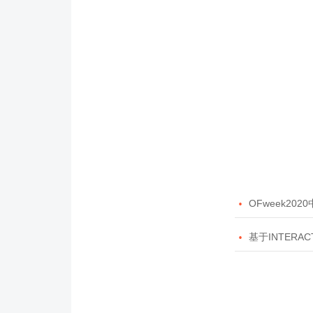

OFweek20

基于INTERAC