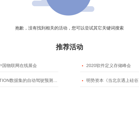
抱歉，没有找到相关的活动，您可以尝试其它关键词搜索
推荐活动
20中国物联网在线展会

2020软件定义存储峰会
TION数据集的自动驾驶预测模型挑战赛

明势资本《当北京遇上硅谷》系列之2