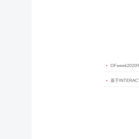

OFweek20

基于INTERAC