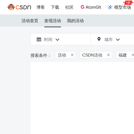
博客
下载
社区
AtomGit
模型市场
活动首页
发现活动
我的活动

时间
城市



活动
CSDN活动
福建

