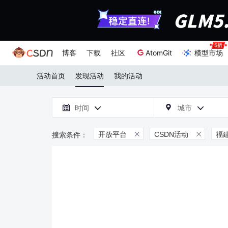
博客
下载
社区
AtomGit
模型市场
活动首页
发现活动
我的活动

时间
城市



开放平台
CSDN活动
福

