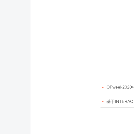

OFweek20

基于INTERAC