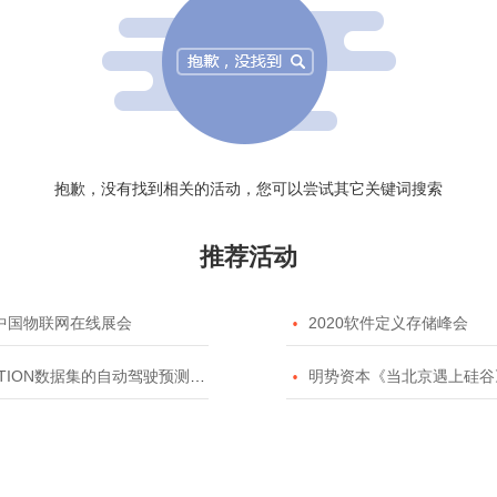
抱歉，没有找到相关的活动，您可以尝试其它关键词搜索
推荐活动
20中国物联网在线展会

2020软件定义存储峰会
TION数据集的自动驾驶预测模型挑战赛

明势资本《当北京遇上硅谷》系列之2