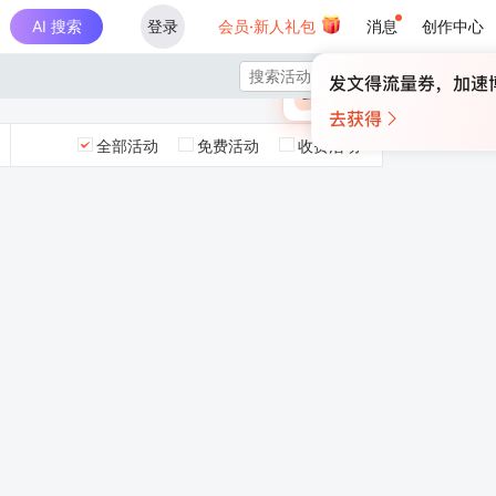
AI 搜索
登录
会员·新人礼包
消息
创作中心
×

未登录
🎁
￥30
登录领取最高
算力币
全部活动
免费活动
收费活动