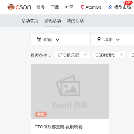
博客
下载
社区
AtomGit
模型市场
活动首页
发现活动
我的活动

时间
城市



CTO俱乐部
CSDN活动


收费
CTO俱乐部云南-昆明晚宴