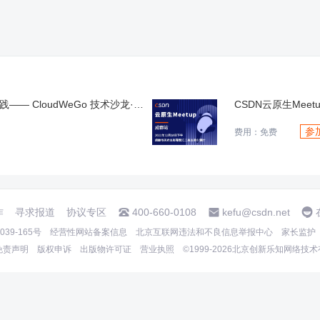
云原生✖️ AI 时代的微服务架构最佳实践—— CloudWeGo 技术沙龙·北京站
CSDN云原生Meet
参
费用：免费
作
寻求报道
协议专区
400-660-0108
kefu@csdn.net
39-165号
经营性网站备案信息
北京互联网违法和不良信息举报中心
家长监护
免责声明
版权申诉
出版物许可证
营业执照
©1999-2026北京创新乐知网络技