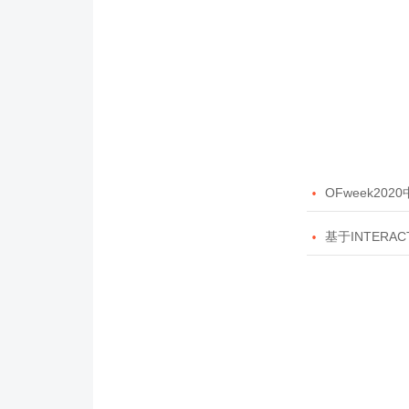

OFweek20

基于INTERAC