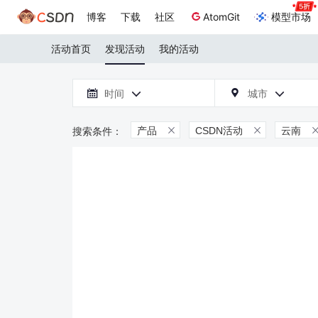
博客
下载
社区
AtomGit
模型市场
活动首页
发现活动
我的活动

时间
城市



产品
CSDN活动
云南

