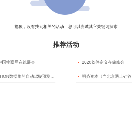
抱歉，没有找到相关的活动，您可以尝试其它关键词搜索
推荐活动
20中国物联网在线展会

2020软件定义存储峰会
TION数据集的自动驾驶预测模型挑战赛

明势资本《当北京遇上硅谷》系列之2