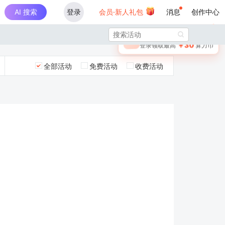
AI 搜索
登录
会员·新人礼包
消息
创作中心
×

未登录
🎁
￥30
登录领取最高
算力币
全部活动
免费活动
收费活动