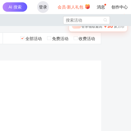
AI 搜索
登录
会员·新人礼包
消息
创作中心
×

未登录
🎁
￥30
登录领取最高
算力币
全部活动
免费活动
收费活动