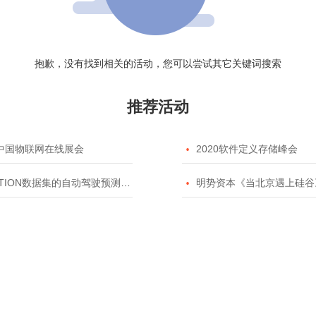
抱歉，没有找到相关的活动，您可以尝试其它关键词搜索
推荐活动
20中国物联网在线展会

2020软件定义存储峰会
TION数据集的自动驾驶预测模型挑战赛

明势资本《当北京遇上硅谷》系列之2