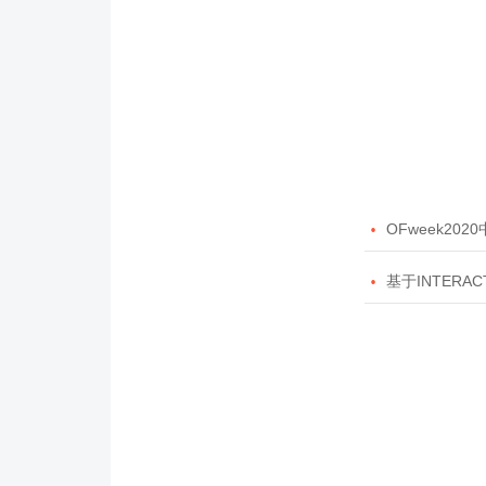

OFweek20

基于INTERAC