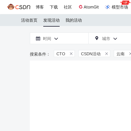
博客
下载
社区
AtomGit
模型市场
活动首页
发现活动
我的活动

时间
城市



CTO
CSDN活动
云南

