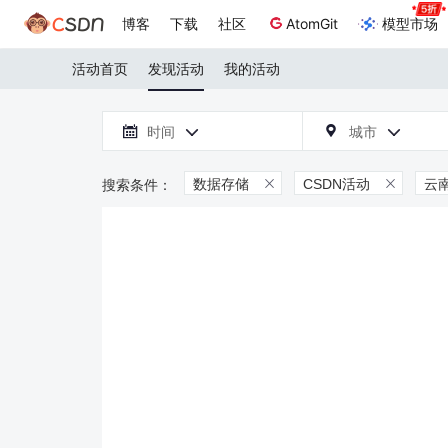
博客
下载
社区
AtomGit
模型市场
活动首页
发现活动
我的活动

时间
城市



数据存储
CSDN活动
云

