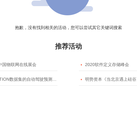
抱歉，没有找到相关的活动，您可以尝试其它关键词搜索
推荐活动
20中国物联网在线展会

2020软件定义存储峰会
TION数据集的自动驾驶预测模型挑战赛

明势资本《当北京遇上硅谷》系列之2