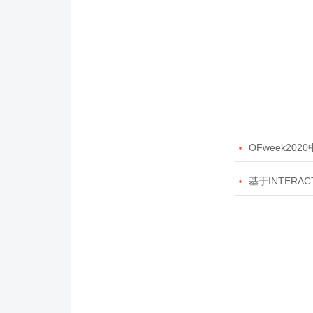

OFweek20

基于INTERAC