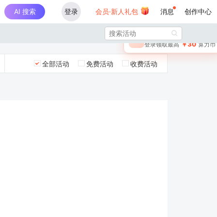
AI 搜索
登录
会员·新人礼包
消息
创作中心
×

未登录
🎁
￥30
登录领取最高
算力币
全部活动
免费活动
收费活动