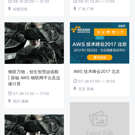
08-15 20:00 — 21:30
08-01 13:30 — 17:00


在线活动
广东 广州


AWS 技术峰会2017 北京
物联万物，创生智慧@成都
| 探秘 AWS 物联网平台及边
07-26 07:00 — 18:30

缘计算
北京 东城

07-29 13:30 — 17:00

四川 成都
