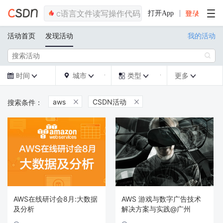
打开App
活动首页
发现活动
我的活动

时间
城市
类型
更多







aws
CSDN活动


AWS在线研讨会8月:大数据
AWS 游戏与数字广告技术
及分析
解决方案与实践@广州