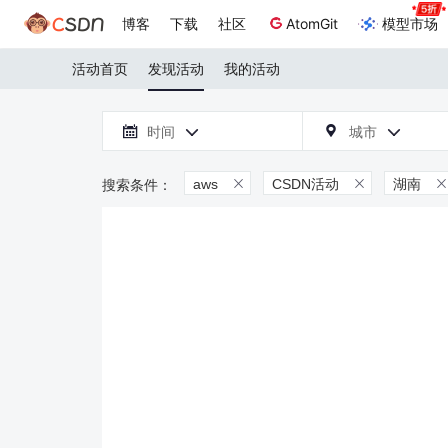
博客
下载
社区
AtomGit
模型市场
活动首页
发现活动
我的活动

时间
城市



aws
CSDN活动
湖南


