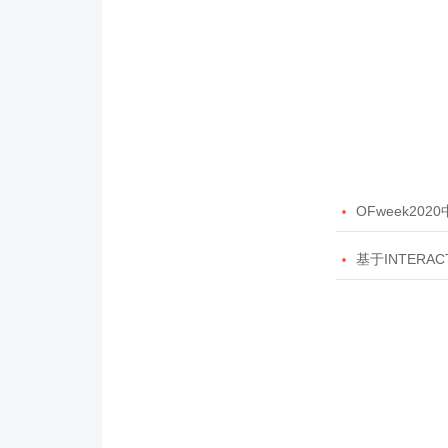

OFweek20

基于INTERAC