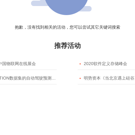
抱歉，没有找到相关的活动，您可以尝试其它关键词搜索
推荐活动
20中国物联网在线展会

2020软件定义存储峰会
TION数据集的自动驾驶预测模型挑战赛

明势资本《当北京遇上硅谷》系列之2