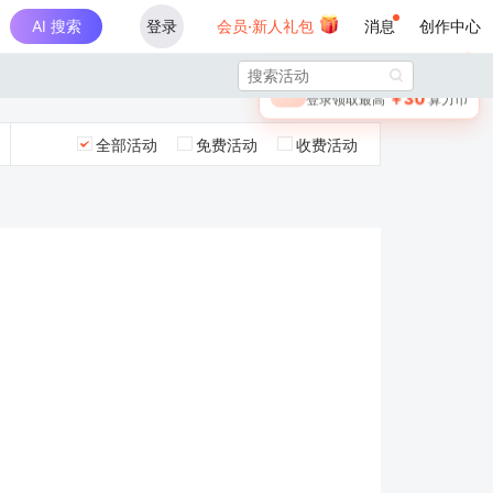
AI 搜索
登录
会员·新人礼包
消息
创作中心
×

未登录
🎁
￥30
登录领取最高
算力币
全部活动
免费活动
收费活动