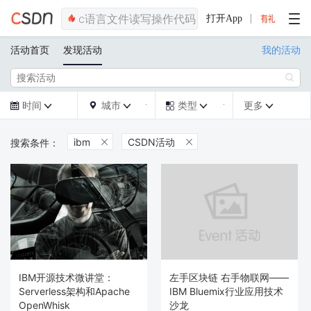
打开App
活动首页
发现活动
我的活动

时间
城市
类型
更多







ibm
CSDN活动


IBM开源技术微讲堂：
左手区块链 右手物联网——
Serverless架构和Apache
IBM Bluemix行业应用技术
OpenWhisk
沙龙